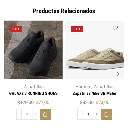
Productos Relacionados
SALE
SALE
Zapatillas
Hombre
,
Zapatillas
GALAXY 7 RUNNING SHOES
Zapatillas Nike SB Malor
$
120,00
$
77,00
$
85,00
$
73,00