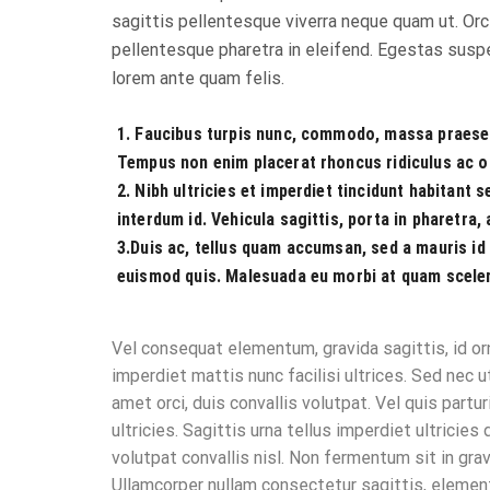
sagittis pellentesque viverra neque quam ut. Orci
pellentesque pharetra in eleifend. Egestas suspe
lorem ante quam felis.
1. Faucibus turpis nunc, commodo, massa praesent
Tempus non enim placerat rhoncus ridiculus ac odi
2. Nibh ultricies et imperdiet tincidunt habitant 
interdum id. Vehicula sagittis, porta in pharetra,
3.Duis ac, tellus quam accumsan, sed a mauris id 
euismod quis. Malesuada eu morbi at quam scele
Vel consequat elementum, gravida sagittis, id orn
imperdiet mattis nunc facilisi ultrices. Sed nec 
amet orci, duis convallis volutpat. Vel quis partu
ultricies. Sagittis urna tellus imperdiet ultricie
volutpat convallis nisl. Non fermentum sit in gr
Ullamcorper nullam consectetur sagittis, elementu