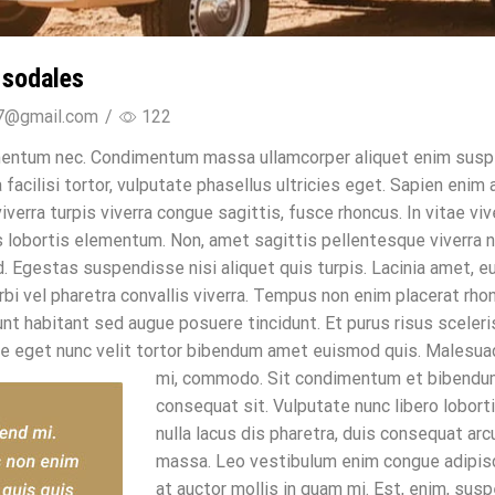
 sodales
7@gmail.com
/
122
mentum nec. Condimentum massa ullamcorper aliquet enim susp
acilisi tortor, vulputate phasellus ultricies eget. Sapien enim ad
iverra turpis viverra congue sagittis, fusce rhoncus. In vitae vi
us lobortis elementum. Non, amet sagittis pellentesque viverra 
d. Egestas suspendisse nisi aliquet quis turpis. Lacinia amet, 
 vel pharetra convallis viverra. Tempus non enim placerat rhoncu
dunt habitant sed augue posuere tincidunt. Et purus risus sceleri
tie eget nunc velit tortor bibendum amet euismod quis. Malesu
mi, commodo.
Sit condimentum et bibendum d
consequat sit. Vulputate nunc libero loborti
nulla lacus dis pharetra, duis consequat arc
massa. Leo vestibulum enim congue adipisc
at auctor mollis in quam mi. Est, enim, sus