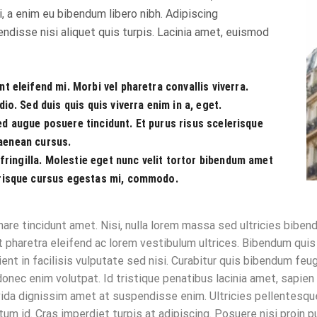
, a enim eu bibendum libero nibh. Adipiscing
ndisse nisi aliquet quis turpis. Lacinia amet, euismod
 eleifend mi. Morbi vel pharetra convallis viverra.
o. Sed duis quis quis viverra enim in a, eget.
sed augue posuere tincidunt. Et purus risus scelerisque
 aenean cursus.
fringilla. Molestie eget nunc velit tortor bibendum amet
risque cursus egestas mi, commodo.
are tincidunt amet. Nisi, nulla lorem massa sed ultricies bibendu
ut pharetra eleifend ac lorem vestibulum ultrices. Bibendum quis
rient in facilisis vulputate sed nisi. Curabitur quis bibendum fe
s donec enim volutpat. Id tristique penatibus lacinia amet, sapien
avida dignissim amet at suspendisse enim. Ultricies pellentesq
m id. Cras imperdiet turpis at adipiscing. Posuere nisi proin pu