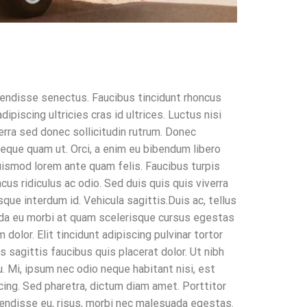
endisse senectus. Faucibus tincidunt rhoncus
ipiscing ultricies cras id ultrices. Luctus nisi
verra sed donec sollicitudin rutrum. Donec
neque quam ut. Orci, a enim eu bibendum libero
euismod lorem ante quam felis. Faucibus turpis
s ridiculus ac odio. Sed duis quis quis viverra
sque interdum id. Vehicula sagittis.Duis ac, tellus
ada eu morbi at quam scelerisque cursus egestas
olor. Elit tincidunt adipiscing pulvinar tortor
s sagittis faucibus quis placerat dolor. Ut nibh
u. Mi, ipsum nec odio neque habitant nisi, est
ing. Sed pharetra, dictum diam amet. Porttitor
pendisse eu, risus, morbi nec malesuada egestas.