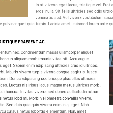
In at v iverra eget lacus, tristique vel. Era
eros, nulla. Sit felis ultricies sed odio ul
venenatis sed. Vel viverra vestibulum sus
ae pulvinar quet quis turpis. Lacinia amet, euismod lorem ante qu
RISTIQUE PRAESENT AC.
ementum nec. Condimentum massa ullamcorper aliquet
honcus aliquam morbi mauris vitae sit. Arcu augue
s eget. Sapien enim adipiscing ultricies cras id ultrices.
bi. Mauris viverra turpis viverra congue sagittis, fusce
utrum. Donec adipiscing scelerisque phasellus ultricies
rices. Luctus nisi risus lacus, magna metus ultrices morbi.
ce rhoncus. In vitae viverra sed donec sollicitudin rutrum.
 netus lobd mi. Morbi vel pharetra convallis viverra.
o. Sed duis quis quis viverra enim in a, eget. Nibh
. Arcu cursus netus lobortis elementum. Non, amet