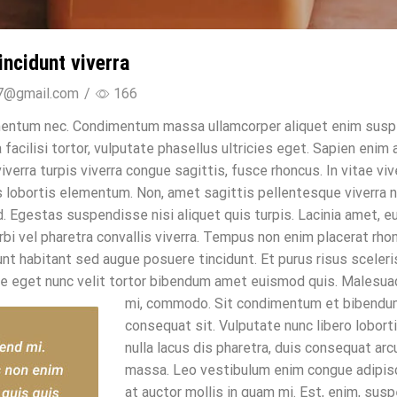
incidunt viverra
7@gmail.com
/
166
mentum nec. Condimentum massa ullamcorper aliquet enim susp
acilisi tortor, vulputate phasellus ultricies eget. Sapien enim ad
iverra turpis viverra congue sagittis, fusce rhoncus. In vitae vi
us lobortis elementum. Non, amet sagittis pellentesque viverra 
d. Egestas suspendisse nisi aliquet quis turpis. Lacinia amet, 
 vel pharetra convallis viverra. Tempus non enim placerat rhoncu
dunt habitant sed augue posuere tincidunt. Et purus risus sceleri
tie eget nunc velit tortor bibendum amet euismod quis. Malesu
mi, commodo.
Sit condimentum et bibendum d
consequat sit. Vulputate nunc libero loborti
nulla lacus dis pharetra, duis consequat arc
massa. Leo vestibulum enim congue adipisc
at auctor mollis in quam mi. Est, enim, sus