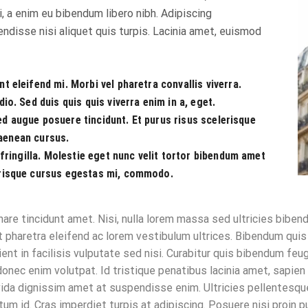
, a enim eu bibendum libero nibh. Adipiscing
ndisse nisi aliquet quis turpis. Lacinia amet, euismod
 eleifend mi. Morbi vel pharetra convallis viverra.
o. Sed duis quis quis viverra enim in a, eget.
sed augue posuere tincidunt. Et purus risus scelerisque
 aenean cursus.
fringilla. Molestie eget nunc velit tortor bibendum amet
risque cursus egestas mi, commodo.
are tincidunt amet. Nisi, nulla lorem massa sed ultricies bibendu
ut pharetra eleifend ac lorem vestibulum ultrices. Bibendum quis
rient in facilisis vulputate sed nisi. Curabitur quis bibendum fe
s donec enim volutpat. Id tristique penatibus lacinia amet, sapien
avida dignissim amet at suspendisse enim. Ultricies pellentesq
m id. Cras imperdiet turpis at adipiscing. Posuere nisi proin pu