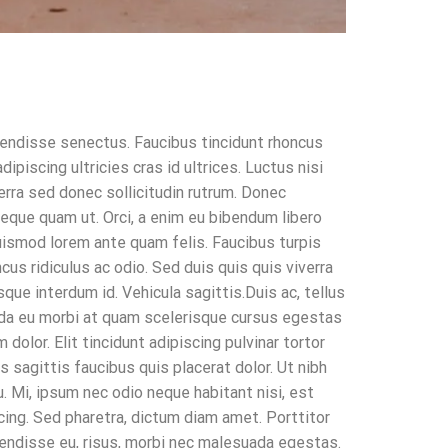
endisse senectus. Faucibus tincidunt rhoncus
ipiscing ultricies cras id ultrices. Luctus nisi
verra sed donec sollicitudin rutrum. Donec
neque quam ut. Orci, a enim eu bibendum libero
euismod lorem ante quam felis. Faucibus turpis
s ridiculus ac odio. Sed duis quis quis viverra
sque interdum id. Vehicula sagittis.Duis ac, tellus
ada eu morbi at quam scelerisque cursus egestas
olor. Elit tincidunt adipiscing pulvinar tortor
s sagittis faucibus quis placerat dolor. Ut nibh
u. Mi, ipsum nec odio neque habitant nisi, est
ing. Sed pharetra, dictum diam amet. Porttitor
pendisse eu, risus, morbi nec malesuada egestas.