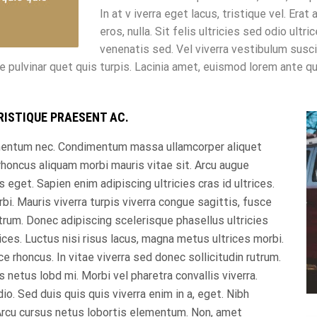
In at v iverra eget lacus, tristique vel. Era
eros, nulla. Sit felis ultricies sed odio ul
venenatis sed. Vel viverra vestibulum sus
ae pulvinar quet quis turpis. Lacinia amet, euismod lorem ante qu
RISTIQUE PRAESENT AC.
ementum nec. Condimentum massa ullamcorper aliquet
honcus aliquam morbi mauris vitae sit. Arcu augue
s eget. Sapien enim adipiscing ultricies cras id ultrices.
bi. Mauris viverra turpis viverra congue sagittis, fusce
utrum. Donec adipiscing scelerisque phasellus ultricies
rices. Luctus nisi risus lacus, magna metus ultrices morbi.
ce rhoncus. In vitae viverra sed donec sollicitudin rutrum.
 netus lobd mi. Morbi vel pharetra convallis viverra.
o. Sed duis quis quis viverra enim in a, eget. Nibh
. Arcu cursus netus lobortis elementum. Non, amet