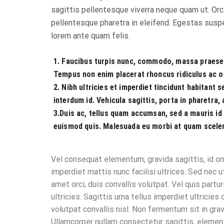
sagittis pellentesque viverra neque quam ut. Orci
pellentesque pharetra in eleifend. Egestas suspe
lorem ante quam felis.
1. Faucibus turpis nunc, commodo, massa praesent
Tempus non enim placerat rhoncus ridiculus ac odi
2. Nibh ultricies et imperdiet tincidunt habitant 
interdum id. Vehicula sagittis, porta in pharetra,
3.Duis ac, tellus quam accumsan, sed a mauris id 
euismod quis. Malesuada eu morbi at quam scele
Vel consequat elementum, gravida sagittis, id orn
imperdiet mattis nunc facilisi ultrices. Sed nec 
amet orci, duis convallis volutpat. Vel quis partu
ultricies. Sagittis urna tellus imperdiet ultricie
volutpat convallis nisl. Non fermentum sit in gr
Ullamcorper nullam consectetur sagittis, elementu